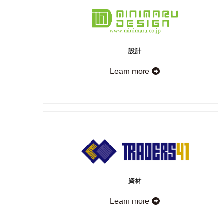
設計
Learn more
資材
Learn more