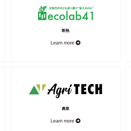
断熱
Learn more
農業
Learn more